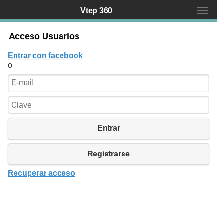
Vtep 360
Acceso Usuarios
Inicio
Entrar con facebook
Mapa
o
Servicios
Equipo
Contactar
Entrar
Registrarse
Recuperar acceso
Política privacidad
Aviso Legal
Inicio
CONTACTO
Tel: (+34) 937 838 046 Fax: (+34) 937 362